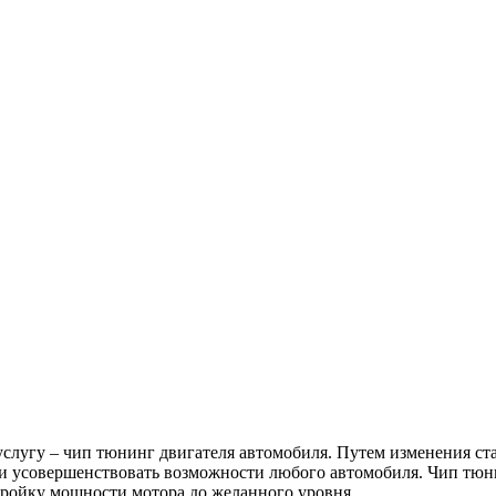
слугу – чип тюнинг двигателя автомобиля. Путем изменения ст
 и усовершенствовать возможности любого автомобиля. Чип тюн
тройку мощности мотора до желанного уровня.