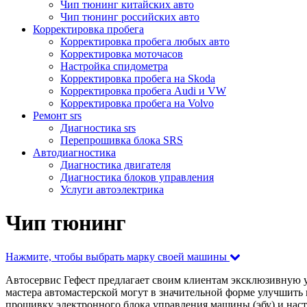
Чип тюнинг китайских авто
Чип тюнинг российских авто
Корректировка пробега
Корректировка пробега любых авто
Корректировка моточасов
Настройка спидометра
Корректировка пробега на Skoda
Корректировка пробега Audi и VW
Корректировка пробега на Volvo
Ремонт srs
Диагностика srs
Перепрошивка блока SRS
Автодиагностика
Диагностика двигателя
Диагностика блоков управления
Услуги автоэлектрика
Чип тюнинг
Нажмите, чтобы выбрать марку своей машины
Автосервис Гефест предлагает своим клиентам эксклюзивную у
мастера автомастерской могут в значительной форме улучшить
прошивку электронного блока управления машины (эбу) и нас