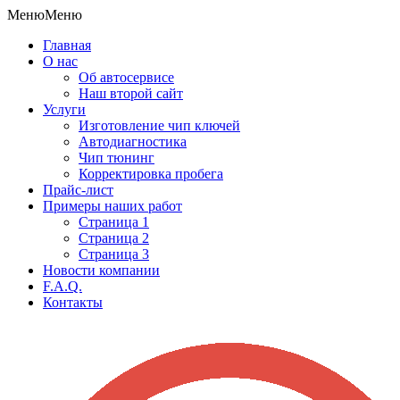
Меню
Меню
Главная
О нас
Об автосервисе
Наш второй сайт
Услуги
Изготовление чип ключей
Автодиагностика
Чип тюнинг
Корректировка пробега
Прайс-лист
Примеры наших работ
Страница 1
Страница 2
Страница 3
Новости компании
F.A.Q.
Контакты