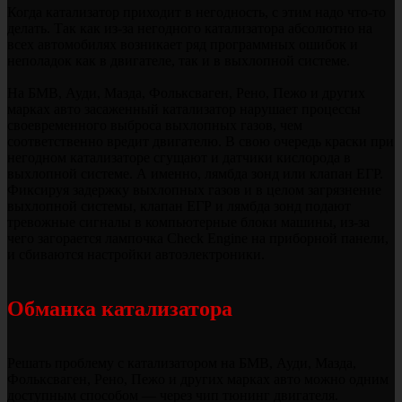
Когда катализатор приходит в негодность, с этим надо что-то
делать. Так как из-за негодного катализатора абсолютно на
всех автомобилях возникает ряд программных ошибок и
неполадок как в двигателе, так и в выхлопной системе.
На БМВ, Ауди, Мазда, Фольксваген, Рено, Пежо и других
марках авто засаженный катализатор нарушает процессы
своевременного выброса выхлопных газов, чем
соответственно вредит двигателю. В свою очередь краски при
негодном катализаторе сгущают и датчики кислорода в
выхлопной системе. А именно, лямбда зонд или клапан ЕГР.
Фиксируя задержку выхлопных газов и в целом загрязнение
выхлопной системы, клапан ЕГР и лямбда зонд подают
тревожные сигналы в компьютерные блоки машины, из-за
чего загорается лампочка Check Engine на приборной панели,
и сбиваются настройки автоэлектроники.
Обманка катализатора
Решать проблему с катализатором на БМВ, Ауди, Мазда,
Фольксваген, Рено, Пежо и других марках авто можно одним
доступным способом — через чип тюнинг двигателя.