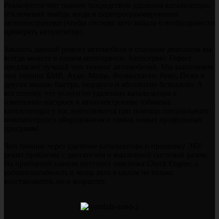
Реализуется чип тюнинг посредством удаления катализатора,
отключения лямбда зонда и перепрограммирования
автоэлектроники (чтобы система авто забыла о необходимости
проверять катализатор).
Заказать данный ремонт автомобиля и спасение двигателя вы
всегда можете в нашем автосервисе. Автосервис Гефест
предлагает лучший чип тюнинг автомобилей. Мы выполняем
чип тюнинг БМВ, Ауди, Мазда, Фольксваген, Рено, Пежо и
других машин быстро, недорого и абсолютно безопасно. А
все потому, что услуги по удалению катализатора и
изменению настроек в автоэлектронике (обманка
катализатора) у нас выполняются при помощи специального
компьютерного оборудования и самых новых профильных
программ!
Чип тюнинг через удаление катализатора и прошивку ЭБУ
решат проблемы с двигателем и выхлопной системой разом.
На приборной панели потухнет лампочка Check Engine, а
работоспособность и мощь авто в целом не только
восстановится, но и возрастет.