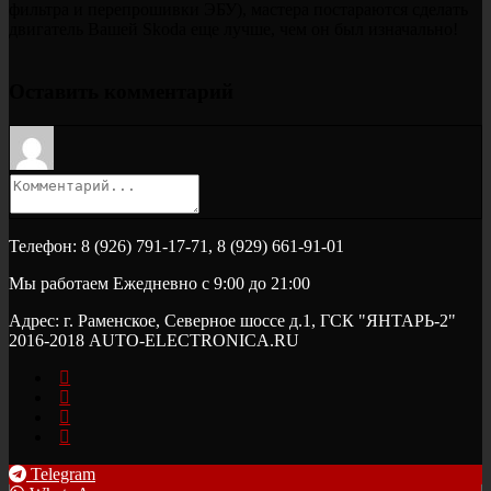
фильтра и перепрошивки ЭБУ), мастера постараются сделать
двигатель Вашей Skoda еще лучше, чем он был изначально!
Оставить комментарий
Телефон: 8 (926) 791-17-71, 8 (929) 661-91-01
Мы работаем Ежедневно с 9:00 до 21:00
Адрес: г. Раменское, Северное шоссе д.1, ГСК "ЯНТАРЬ-2"
2016-2018 AUTO-ELECTRONICA.RU
Telegram