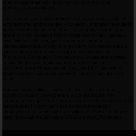
защите иммобилайзера, вероятность ошибки и сбоя
полностью исключаются.
Для кодирования и изготовления дубликатов смарт ключей
используются оригинальные «болванки» и профессиональное
программное обеспечение. Более того, программирование
чипов и смарт ключей в Гефест стоит значительно дешевле,
чем в Москве. Мы предлагаем лучший сервис и
высококачественные услуги по ремонту автоэлектроники и
изготовлению чип ключей (смарт ключей) в Москве,
Раменском, Люберцах и Жуковском по самым приемлемым
ценам. Наши услуги высоко оценили уже тысячи
автомобилистов Подмосковья. Мы даем 100% качество и
программируем как готовые ключи, так и только чипы на
заказ.
В автосервисе Гефест за работу берутся профессионалы,
услуги по ремонту электроники Ауди реализуются на
специальном современном компьютерном оборудовании, а на
выполненный фронт работ выписывается гарантия.
Обращайтесь за справками по телефону 8 929 661 91 01 или
сразу приезжайте в автосервис Гефест в город Раменское.