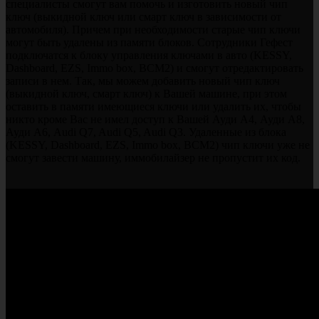
специалисты смогут вам помочь и изготовить новый чип
ключ (выкидной ключ или смарт ключ в зависимости от
автомобиля). Причем при необходимости старые чип ключи
могут быть удалены из памяти блоков. Сотрудники Гефест
подключатся к блоку управления ключами в авто (KESSY,
Dashboard, EZS, Immo box, BCM2) и смогут отредактировать
записи в нем. Так, мы можем добавить новый чип ключ
(выкидной ключ, смарт ключ) к Вашей машине, при этом
оставить в памяти имеющиеся ключи или удалить их, чтобы
никто кроме Вас не имел доступ к Вашей Ауди А4, Ауди А8,
Ауди А6, Audi Q7, Audi Q5, Audi Q3. Удаленные из блока
(KESSY, Dashboard, EZS, Immo box, BCM2) чип ключи уже не
смогут завести машину, иммобилайзер не пропустит их код.