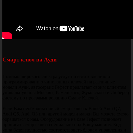
Смарт ключ на Ауди
Помимо широкого спектра услуг по изготовлению и
программированию чипованных ключей на различные
модели Ауди, автосервис Гефест предлагает своим клиентам
уникальную для Москвы, Раменского, Жуковского и Люберец
систему по программированию Смарт Ключей.
Если Вам необходим новый смарт ключ к Вашей Audi Q7,
Audi Q5, Audi Q3 или другой модели марки Вы можете смело
обращаться к нам. Оборудование на базе Гефест позволяет
прописать смарт ключ специально под Вашу машину. Код
чипа будет полностью соответствовать блокам управления и