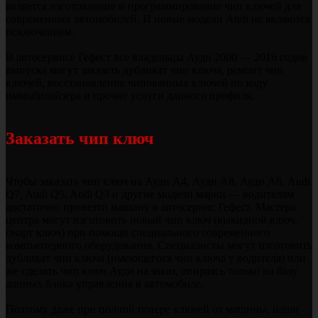
является изготовление и программирование чип ключей для
современных автомобилей. И новые модели Audi не являются
исключением.
В автосервисе Гефест все владельцы Ауди 2000 — 2016 годов
выпуска могут заказать дубликат чип ключа, ремонт чип
ключей, восстановление чипованных ключей по коду
иммобилайзера и прочие услуги данного профиля.
Заказать чип ключ
Чтобы заказать чип ключ на Ауди А4, Ауди А8, Ауди А6, Audi
Q7, Audi Q5, Audi Q3 и другие модели марки — водителям
достаточно привезти машину в автосервис Гефест. Мастера
центра могут изготовить новый чип ключ (выкидной ключ,
смарт ключ) при помощи специального современного
компьютерного оборудования. Специалисты могут изготовить
дубликат чип ключа (имеющегося чип ключа у водителя) или
же сделать чип ключ Ауди на заказ, опираясь только на базу
данных блока управления в автомобиле.
Поэтому даже при полной потере ключей от машины, наши