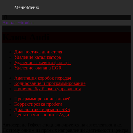
Меню
Меню
Auto-electronica
Ключ Audi
Диагностика двигателя
Удалениe катализатора
Удалениe сажевого фильтра
Удалениe клапана EGR
Адаптация коробок передач
Кодирование и программирование
Привязка б/у блоков управления
Программирование ключей
Корректировка пробега
Диагностика и ремонт SRS
Цены на чип тюнинг Ауди
Автосервис Гефест специализируется на автоэлектронике.
Поэтому одним из прямых направлений деятельности центра