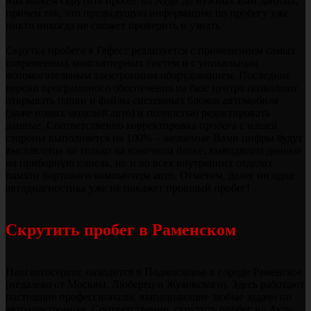
Мы можем скрутить пробег на Ауди до нужных Вам данных,
причем так, что предыдущую информацию по пробегу уже
никто никогда не сможет проверить и узнать.
Скрутка пробега в Гефест реализуется с применением самых
современных компьютерных систем и с уникальным
вспомогательным электронным оборудованием. Последние
версии программного обеспечения на базе центра позволяют
открывать папки и файлы системных блоков автомобиля
(даже новых моделей авто) и полностью редактировать
данные. Соответственно корректировка пробега с нашей
стороны выполняется на 100% – желаемые Вами цифры будут
выставлены не только на конечном блоке, выводящем данные
на приборную панель, но и во всех внутренних отделах
памяти бортового компьютера авто. Отметим, далее ни одна
автодиагностика уже не покажет прошлый пробег!
Скрутить пробег в Раменском
Наш автосервис находится в Подмосковье в городе Раменское
(недалеко от Москвы, Люберец и Жуковского). Здесь работают
настоящие профессионалы, выполняющие любые задачи по
автоэлектронике. Соответственно, скрутить пробег на Ауди