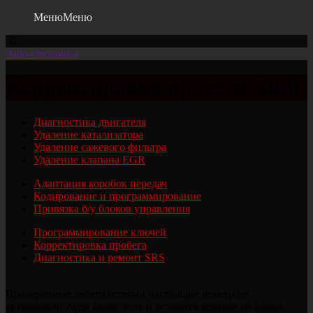
Меню
Меню
Auto-electronica
Корректировка пробега Audi
Диагностика двигателя
Удалениe катализатора
Удалениe сажевого фильтра
Удалениe клапана EGR
Адаптация коробок передач
Кодирование и программирование
Привязка б/у блоков управления
Программирование ключей
Корректировка пробега
Диагностика и ремонт SRS
Проверенные десятилетиями настоящие немецкие
автомобили Ауди были, есть и остаются одними из самых