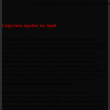
Корректировка пробега на профессионально
Скрутить пробег на Audi
Владельцы ауди, автосервис Гефест в городе Раменское
(Подмосковье) предлагает вам 100% качественную процедуру
– подмотка спидометра. Корректировка пробега Audi с нашей
стороны выполняется быстро, услуга стоит не дорого, а
главное мы гарантируем желанный результат. Специалисты
Гефест могут скрутить пробег на Ауди любой модели и
любого года выпуска так, что и на спидометре, и в других
системных папках будут только новые, угодные вам цифры. К
нам приезжали уже тысячи владельцев audi (Ауди А6, Ауди
А4, Ауди С5, Audi Q7, Audi Q5, Audi A3) и результатом
скрутки пробега остался доволен каждый!
Корректировка пробега Audi в Гефест выполняется
настоящими мастерами своего дела. Никакого дилетантства
или порчи Вашего имущество. Весь процесс осуществляется
аккуратно, по четкому алгоритму и без каких-либо рисков.