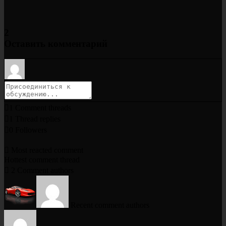
2
Оставить комментарий
1
Comment threads
1
Thread replies
0
Followers
Most reacted comment
Hottest comment thread
2
Comment authors
Recent comment authors