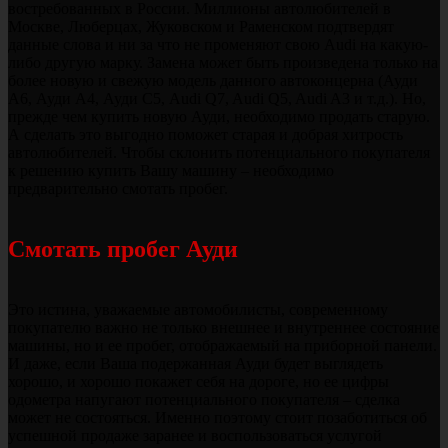
востребованных в России. Миллионы автолюбителей в
Москве, Люберцах, Жуковском и Раменском подтвердят
данные слова и ни за что не променяют свою Audi на какую-
либо другую марку. Замена может быть произведена только на
более новую и свежую модель данного автоконцерна (Ауди
А6, Ауди А4, Ауди С5, Audi Q7, Audi Q5, Audi A3 и т.д.). Но,
прежде чем купить новую Ауди, необходимо продать старую.
А сделать это выгодно поможет старая и добрая хитрость
автолюбителей. Чтобы склонить потенциального покупателя
к решению купить Вашу машину – необходимо
предварительно смотать пробег.
Смотать пробег Ауди
Это истина, уважаемые автомобилисты, современному
покупателю важно не только внешнее и внутреннее состояние
машины, но и ее пробег, отображаемый на приборной панели.
И даже, если Ваша подержанная Ауди будет выглядеть
хорошо, и хорошо покажет себя на дороге, но ее цифры
одометра напугают потенциального покупателя – сделка
может не состояться. Именно поэтому стоит позаботиться об
успешной продаже заранее и воспользоваться услугой