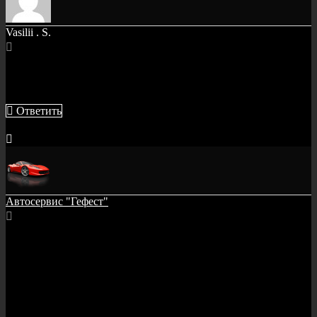
Vasilii . S.
Деньдобрый. КОгда к вам можно заехать, чтобы смотать
пробег на Ауди А5? (у меня 16 год, всё на электронике)
Ответить
8 лет назад
Автосервис "Гефест"
Здравствуйте. Мы производим корректировку пробега на
любой машине клиента в рабочие часы автосервиса. То есть,
вы можете заехать к нам, чтобы скрутить пробег на Ауди А5
или любой другой машине в любой день недели. Мы работаем
ежедневно с 9 утра и до 9 вечера.