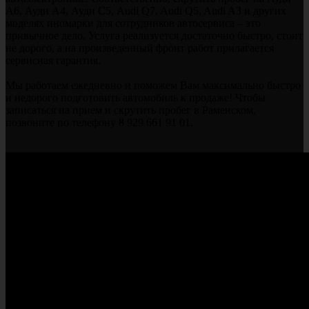
А6, Ауди А4, Ауди С5, Audi Q7, Audi Q5, Audi A3 и других
моделях иномарки для сотрудников автосервиса – это
привычное дело. Услуга реализуется достаточно быстро, стоит
не дорого, а на произведенный фронт работ прилагается
сервисная гарантия.
Мы работаем ежедневно и поможем Вам максимально быстро
и недорого подготовить автомобиль к продаже! Чтобы
записаться на прием и скрутить пробег в Раменском,
позвоните по телефону 8 929 661 91 01.