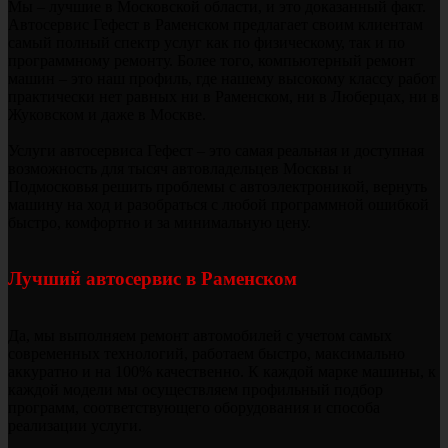
Мы – лучшие в Московской области, и это доказанный факт.
Автосервис Гефест в Раменском предлагает своим клиентам
самый полный спектр услуг как по физическому, так и по
программному ремонту. Более того, компьютерный ремонт
машин – это наш профиль, где нашему высокому классу работ
практически нет равных ни в Раменском, ни в Люберцах, ни в
Жуковском и даже в Москве.
Услуги автосервиса Гефест – это самая реальная и доступная
возможность для тысяч автовладельцев Москвы и
Подмосковья решить проблемы с автоэлектроникой, вернуть
машину на ход и разобраться с любой программной ошибкой
быстро, комфортно и за минимальную цену.
Лучший автосервис в Раменском
Да, мы выполняем ремонт автомобилей с учетом самых
современных технологий, работаем быстро, максимально
аккуратно и на 100% качественно. К каждой марке машины, к
каждой модели мы осуществляем профильный подбор
программ, соответствующего оборудования и способа
реализации услуги.