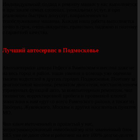
Индивидуальный подход к ремонту машин у нас выполняется
и при заказе самых сложных, уникальных услуг, и при
реализации быстрых допуслуг, направленных на
техобслуживание машины. Каждая наша работа выполняется
точно в срок, очень аккуратно, правильно, надежно и поэтому
с гарантией качества.
Лучший автосервис в Подмосковье
Автоэлектрики центра Гефест в Раменском известны даже не
на весь город и район, наши умения и помощь уже оценили
тысячи водителей в других городах Подмосковья. Поэтому за
диагностикой машины, ремонтом двигателя, восстановлением
утраченных функций авто, за компьютерным ремонтом, чип
тюнингом, корректировкой пробега и прошивкой ключей
зажигания к нам едут со всего Раменского района, а также из
Люберец, Жуковского, Москвы и других населенных пунктов
МО.
Чип ключ выточенный и прошитый у нас,
запрограммированный иммобилайзер или замененный блок
SRS уже не дают сбоя и работают на все 100% долгое-долгое