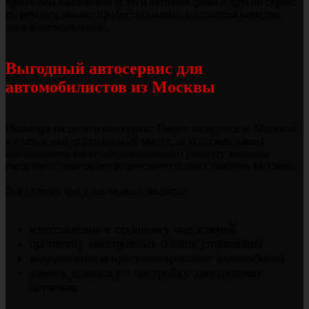
время. Мы выполняем услуги автоэлектрика и другой сервис
по ремонту машин профессионально, и гарантия качества
тому подтверждение.
Выгодный автосервис для
автомобилистов из Москвы
Несмотря на то, что автосервис Гефест находится за Москвой,
и ехать к нам от столицы 20 минут, за услугами наших
специалистов по техобслуживанию и ремонту машины
ежедневно приезжают водители из разных районов Москвы.
Всё потому, что у нас можно заказать:
изготовление и прошивку чип ключей
прошивку электронных блоков управления
кодирование и программирование автомобилей
замену, привязку и настройку электронных
датчиков