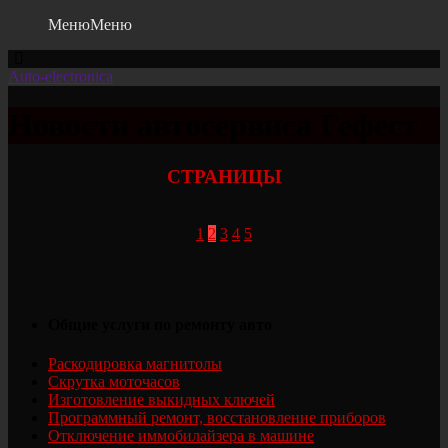
Меню
Меню
Auto-electronica
Новости автосервиса Гефест
СТРАНИЦЫ
1
2
3
4
5
Общие услуги по ремонту авто
Раскодировка магнитолы
Скрутка моточасов
Изготовление выкидных ключей
Программный ремонт, восстановление приборов
Отключение иммобилайзера в машине