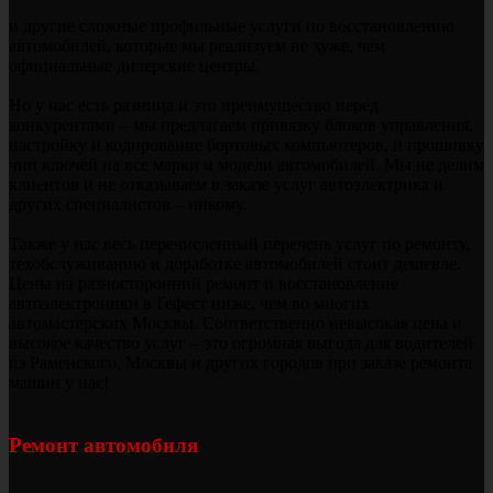
и другие сложные профильные услуги по восстановлению
автомобилей, которые мы реализуем не хуже, чем
официальные дилерские центры.
Но у нас есть разница и это преимущество перед
конкурентами – мы предлагаем привязку блоков управления,
настройку и кодирование бортовых компьютеров, и прошивку
чип ключей на все марки и модели автомобилей. Мы не делим
клиентов и не отказываем в заказе услуг автоэлектрика и
других специалистов – никому.
Также у нас весь перечисленный перечень услуг по ремонту,
техобслуживанию и доработке автомобилей стоит дешевле.
Цены на разносторонний ремонт и восстановление
автоэлектроники в Гефест ниже, чем во многих
автомастерских Москвы. Соответственно невысокая цена и
высокое качество услуг – это огромная выгода для водителей
из Раменского, Москвы и других городов при заказе ремонта
машин у нас!
Ремонт автомобиля