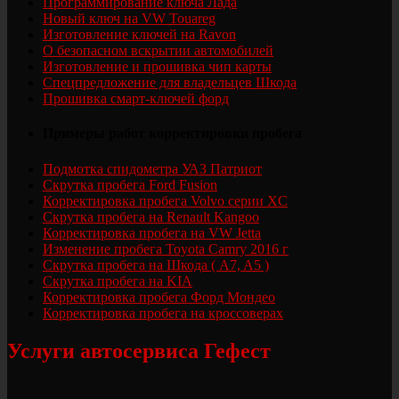
Программирование ключа Лада
Новый ключ на VW Touareg
Изготовление ключей на Ravon
О безопасном вскрытии автомобилей
Изготовление и прошивка чип карты
Спецпредложение для владельцев Шкода
Прошивка смарт-ключей форд
Примеры работ корректировки пробега
Подмотка спидометра УАЗ Патриот
Скрутка пробега Ford Fusion
Корректировка пробега Volvo серии XC
Скрутка пробега на Renault Kangoo
Корректировка пробега на VW Jetta
Изменение пробега Toyota Camry 2016 г
Скрутка пробега на Шкода ( A7, A5 )
Скрутка пробега на KIA
Корректировка пробега Форд Мондео
Корректировка пробега на кроссоверах
Услуги автосервиса Гефест