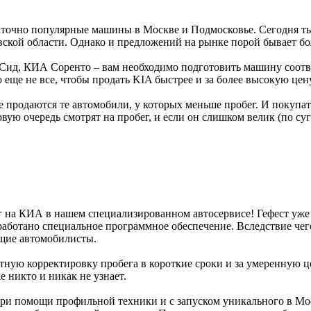
точно популярные машины в Москве и Подмосковье. Сегодня ты
ской области. Однако и предложений на рынке порой бывает бо
Сид, КИА Соренто – вам необходимо подготовить машину соотв
о еще не все, чтобы продать KIA быстрее и за более высокую цен
е продаются те автомобили, у которых меньше пробег. И покупате
рвую очередь смотрят на пробег, и если он слишком велик (по с
г на КИА в нашем специализированном автосервисе! Гефест уже
зработано специальное программное обеспечение. Вследствие че
щие автомобилисты.
ную корректировку пробега в короткие сроки и за умеренную це
 никто и никак не узнает.
при помощи профильной техники и с запуском уникального в Мо