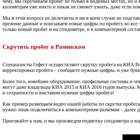
чему, мы скручиваем пробег не только в видимых местах, но и
километрам уже никто и никак не сможет узнать, даже если по
Мы в этом вопросе не дилетанты и ни в коем случае не подст
прежние данные и вписываем новые цифры по пробегу во все э
только новый пробег и на спидометре, и в компьютерной сос
Скрутить пробег в Раменском
Специалисты Гефест осуществляют скрутку пробега на КИА Ри
корректировки пробега – сообщаете нужные цифры, и уже букв
Более того, новейшее оборудование, профильные системы и опы
могут даже владельцы КИА 2015 и КИА 2016 годов выпуска. 
и сохранности и выставим нужные цифры пробега!
Как пример размещаем видео нашей работы по скрутке пробег
нужно лишь подключиться к компьютерным разъемам – далее д
Приезжайте к нам, и мы произведем подмотку спидометра и ко