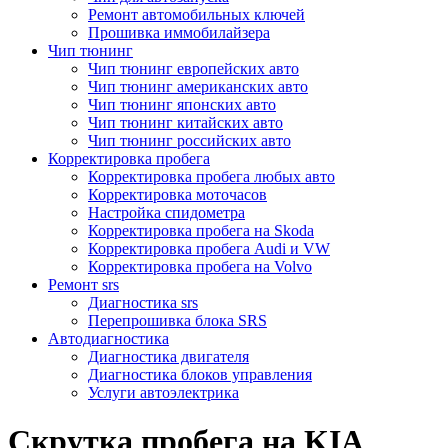
Ремонт автомобильных ключей
Прошивка иммобилайзера
Чип тюнинг
Чип тюнинг европейских авто
Чип тюнинг американских авто
Чип тюнинг японских авто
Чип тюнинг китайских авто
Чип тюнинг российских авто
Корректировка пробега
Корректировка пробега любых авто
Корректировка моточасов
Настройка спидометра
Корректировка пробега на Skoda
Корректировка пробега Audi и VW
Корректировка пробега на Volvo
Ремонт srs
Диагностика srs
Перепрошивка блока SRS
Автодиагностика
Диагностика двигателя
Диагностика блоков управления
Услуги автоэлектрика
Скрутка пробега на KIA