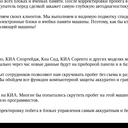
 во всех блоках и ячейках памяти. После корректировки пробег
купатель перед сделкой закажет самую глубокую автодиагностику
авляем своих клиентов. Мы выполняем и видимую подмотку спидо
лектронные блоки и ячейки памяти машины. Поэтому, как бы кто
тавляющей машины!
о, КИА Спортейдж, Киа Сид, КИА Соренто и других моделях ма
ально через час новые данные будут на приборной панели и в б
т сотрудников позволяют нам скручивать пробег без съема и ра
Мы обойдем все функции компьютерной защиты аккуратно и грам
а на КИА. Многие бы попытались скрутить пробег на этой маши
ело программистов.
рректировку побега в блоках управления самым аккуратным и б