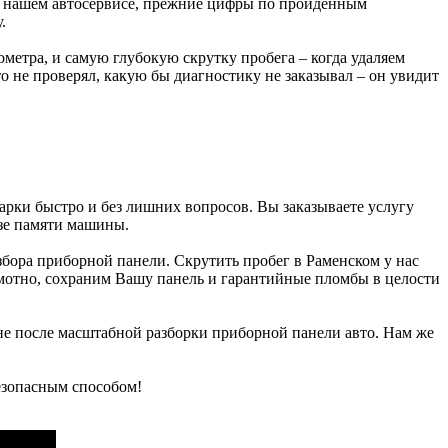
а в нашем автосервисе, прежние цифры по пройденным
.
метра, и самую глубокую скрутку пробега – когда удаляем
 не проверял, какую бы диагностику не заказывал – он увидит
рки быстро и без лишних вопросов. Вы заказываете услугу
азе памяти машины.
збора приборной панели. Скрутить пробег в Раменском у нас
отно, сохраним Вашу панель и гарантийные пломбы в целости
не после масштабной разборки приборной панели авто. Нам же
езопасным способом!