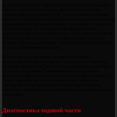
Диагностика Мазда в Гефест включает в себя неотъемлемый
атрибут современной проверки транспортных средств –
компьютерную диагностику. Так, к специальным разъемам
машины подключаются компьютеры, а специальное сервисное
программное обеспечение проверяет и считывает показатели
со всех датчиков. Путем компьютерной диагностики
сканируется вся система автомобиля – проверяется двигатель
Mazda, система безопасности Airbag, состояние сажевого
фильтра, работа катализаторов, системы охлаждения, подачи
топлива и многое-многое другое.
Компьютерная диагностика автомобилей Мазда в
автомастерской Гефест позволяет узнать все о внутреннем
состоянии автомобиля, работе всех компьютеризированных
систем и электронике. Высококлассное оборудование
автосервиса обмануть нельзя, специалисты просканируют и
узнают, как работает тот или иной сегмент двигателя,
приборной панели машины, а также в каком состоянии
находится электроцепь и ряд программных элементов внутри
салона авто.
Диагностика ходовой части