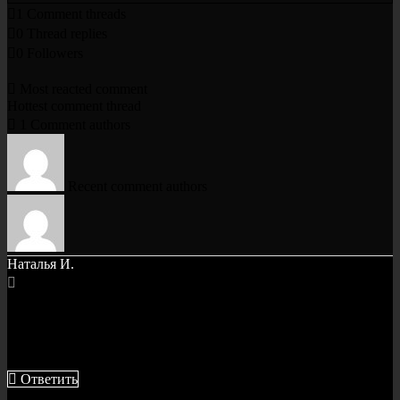
1
Comment threads
0
Thread replies
0
Followers
Most reacted comment
Hottest comment thread
1
Comment authors
Recent comment authors
Наталья И.
Недавно взяла почти новую Мазда 2. Лучше тогда заехать к
вам, ребята. А то мало ли, машина мне дорого встала, буду о
ней заботиться на все сто
Ответить
9 лет назад