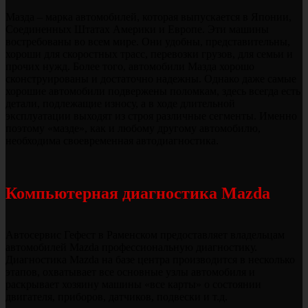
Мазда – марка автомобилей, которая выпускается в Японии,
Соединенных Штатах Америки и Европе. Эти машины
востребованы во всем мире. Они удобны, представительны,
хороши для скоростных трасс, перевозки грузов, для семьи и
прочих нужд. Более того, автомобили Мазда хорошо
сконструированы и достаточно надежны. Однако даже самые
хорошие автомобили подвержены поломкам, здесь всегда есть
детали, подлежащие износу, а в ходе длительной
эксплуатации выходят из строя различные сегменты. Именно
поэтому «мазде», как и любому другому автомобилю,
необходима своевременная автодиагностика.
Компьютерная диагностика Mazda
Автосервис Гефест в Раменском предоставляет владельцам
автомобилей Mazda профессиональную диагностику.
Диагностика Mazda на базе центра производится в несколько
этапов, охватывает все основные узлы автомобиля и
раскрывает хозяину машины «все карты» о состоянии
двигателя, приборов, датчиков, подвески и т.д.