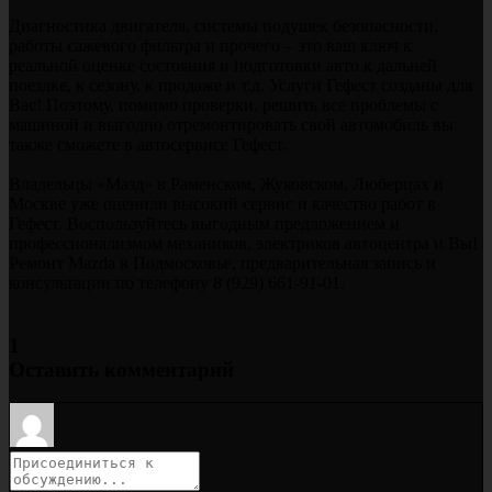
Диагностика двигателя, системы подушек безопасности,
работы сажевого фильтра и прочего – это ваш ключ к
реальной оценке состояния и подготовки авто к дальней
поездке, к сезону, к продаже и т.д. Услуги Гефест созданы для
Вас! Поэтому, помимо проверки, решить все проблемы с
машиной и выгодно отремонтировать свой автомобиль вы
также сможете в автосервисе Гефест.
Владельцы «Мазд» в Раменском, Жуковском, Люберцах и
Москве уже оценили высокий сервис и качество работ в
Гефест. Воспользуйтесь выгодным предложением и
профессионализмом механиков, электриков автоцентра и Вы!
Ремонт Mazda в Подмосковье, предварительная запись и
консультации по телефону 8 (929) 661-91-01.
1
Оставить комментарий