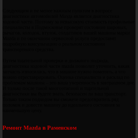
Следующим и не менее важным пунктом в вопросе
диагностики автомобилей Мазда является диагностика
ходовой части. Поэтому за невысокую стоимость профильные
специалисты в Подмосковье проверят состояние шаровых,
рычагов, колодок, втулок, солдатиков вашей машины марки
Mazda и по окончании сервисной услуги предоставят
подробную консультацию о реальном состоянии
транспортного средства.
Путем тщательной проверки и должного подхода,
диагностика ходовой части mazda позволит уточнить, какая
запчасть износилась, что в машине нужно поменять, а что
можно отреставрировать. Оценка специалиста и расклад по
проблемам машины – это ваша уверенность в завтрашнем дне.
И только после такой многоэтапной и тщательной
диагностики вы будете знать, безопасен ли ваш транспорт.
Только таким подходом вы сможете предотвратить ряд
поломок и довести машину до идеального состояния за
наименьшую цену.
Ремонт Mazda в Раменском