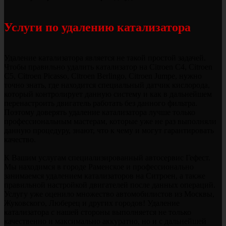
Услуги по удалению катализатора
Удаление катализатора является не такой простой задачей.
Чтобы правильно удалить катализатор на Citroen C4, Citroen
C5, Citroen Picasso, Citroen Berlingo, Citroen Jumpe, нужно
точно знать, где находится специальный датчик кислорода,
который контролирует данную систему и как в дальнейшем
перенастроить двигатель работать без данного фильтра.
Поэтому доверять удаление катализатора лучше только
профессиональным мастерам, которые уже не раз выполняли
данную процедуру, знают, что к чему и могут гарантировать
качество.
К Вашим услугам специализированный автосервис Гефест.
Мы находимся в городе Раменское и профессионально
занимаемся удалением катализаторов на Ситроен, а также
правильной настройкой двигателей после данных операций.
Услугу уже оценило множество автомобилистов из Москвы,
Жуковского, Люберец и других городов! Удаление
катализатора с нашей стороны выполняется не только
качественно и максимально аккуратно, но и с дальнейшей