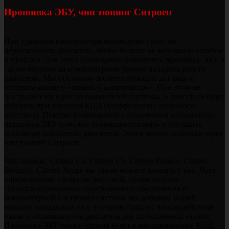
Прошивка ЭБУ, чип тюнинг Ситроен
При удалении катализатора необходимо сразу же
перенастроить двигатель, чтобы больше не возникало ошибок
и проблем. Для этого необходимо выполнить прошивку ЭБУ и
таким образом на компьютерном уровне наладить работу
двигателя. Мы отключим соответствующие датчики и
заставим машину «забыть о катализаторе». При этом не
пострадает ни один из показателей системы, и двигатель будет
работать при хорошем КПД (коэффициенте полезного
действия). Помимо полноценного отключения катализатора,
прошивка ЭБУ поможет усовершенствовать и улучшить
остальные показатели двигателя. Этого можно добиться через
чип тюнинг Ситроен.
Чип тюнинг Citroen C4, Citroen C5, Citroen Picasso, Citroen
Berlingo, Citroen Jumpe вы также можете заказать у нас. Чрез
определенный алгоритм действий, путем запуска
специализированного программного обеспечения и
компьютерной настройки системы мы добавим Вашей
машине лошадиных сил, улучшим процесс взаимодействия
узлов и оптимизируем двигатель для полноценной отдачи.
Прошивка ЭБУ такого уровня ведет к максимальному КПД,