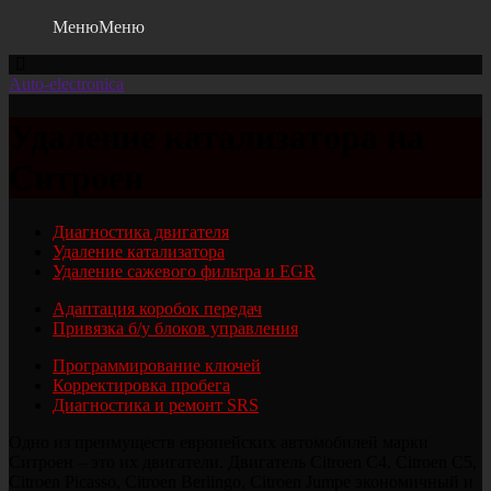
Меню
Меню
Auto-electronica
Удаление катализатора на
Ситроен
Диагностика двигателя
Удаление катализатора
Удаление сажевого фильтра и EGR
Адаптация коробок передач
Привязка б/у блоков управления
Программирование ключей
Корректировка пробега
Диагностика и ремонт SRS
Одно из преимуществ европейских автомобилей марки
Ситроен – это их двигатели. Двигатель Citroen C4, Citroen C5,
Citroen Picasso, Citroen Berlingo, Citroen Jumpe экономичный и