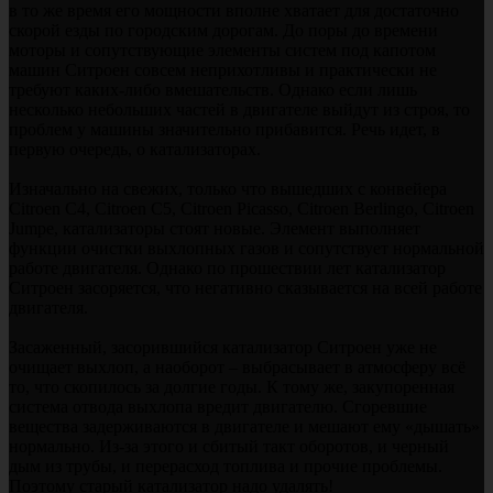
в то же время его мощности вполне хватает для достаточно
скорой езды по городским дорогам. До поры до времени
моторы и сопутствующие элементы систем под капотом
машин Ситроен совсем неприхотливы и практически не
требуют каких-либо вмешательств. Однако если лишь
несколько небольших частей в двигателе выйдут из строя, то
проблем у машины значительно прибавится. Речь идет, в
первую очередь, о катализаторах.
Изначально на свежих, только что вышедших с конвейера
Citroen C4, Citroen C5, Citroen Picasso, Citroen Berlingo, Citroen
Jumpe, катализаторы стоят новые. Элемент выполняет
функции очистки выхлопных газов и сопутствует нормальной
работе двигателя. Однако по прошествии лет катализатор
Ситроен засоряется, что негативно сказывается на всей работе
двигателя.
Засаженный, засорившийся катализатор Ситроен уже не
очищает выхлоп, а наоборот – выбрасывает в атмосферу всё
то, что скопилось за долгие годы. К тому же, закупоренная
система отвода выхлопа вредит двигателю. Сгоревшие
вещества задерживаются в двигателе и мешают ему «дышать»
нормально. Из-за этого и сбитый такт оборотов, и черный
дым из трубы, и перерасход топлива и прочие проблемы.
Поэтому старый катализатор надо удалять!