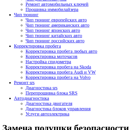
Ремонт автомобильных ключей
Прошивка иммобилайзера
Чип тюнинг
Чип тюнинг европейских авто
Чип тюнинг американских авто
Чип тюнинг японских авто
Чип тюнинг китайских авто
Чип тюнинг российских авто
Корректировка пробега
Корректировка пробега любых авто
Корректировка моточасов
Настройка спидометра
Корректировка пробега на Skoda
Корректировка пробега Audi и VW
Корректировка пробега на Volvo
Ремонт srs
Диагностика srs
Перепрошивка блока SRS
Автодиагностика
Диагностика двигателя
Диагностика блоков управления
Услуги автоэлектрика
Замена подушки безопасности