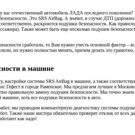
у вас отечественный автомобиль ЛАДА последнего поколения? 
безопасности. Это SRS AirBag. А значит, в случае ДТП (дорожн
ответственно, раскроются подушки безопасности. Как правило, 
ассажира). Также может быть еще несколько подушек безопасност
асности сработали, то Вам нужно учесть основной фактор – все
релили, их нужно полностью менять, причем делать это грамотно
сности в машине
ту, настройке системы SRS AirBag в машине, а также соответст
ис Гефест в городе Раменское. Мы предлагаем лучшие в Московс
но правильную замену подушек безопасности. Мы точно знаем и 
 машине, хоть все подушки безопасности в авто.
абот, мы проводим компьютерную диагностику системы подушек 
бот. Также наши мастера обязательно проверят отклик от всех д
аботают как надо!