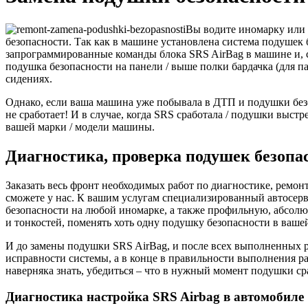
Вы водите иномарку или 
безопасности. Так как в машине установлена система подушек 
запрограммированные команды блока SRS AirBag в машине и, со
подушка безопасности на панели / выше полки бардачка (для п
сидениях.
Однако, если ваша машина уже побывала в ДТП и подушки безоп
не сработает! И в случае, когда SRS сработала / подушки выст
вашей марки / модели машины.
Диагностика, проверка подушек безопа
Заказать весь фронт необходимых работ по диагностике, ремон
сможете у нас. К вашим услугам специализированный автосерв
безопасности на любой иномарке, а также профильную, абсолют
и тонкостей, поменять хоть одну подушку безопасности в вашей
И до замены подушки SRS AirBag, и после всех выполненных р
исправности системы, а в конце в правильности выполнения ра
наверняка знать, убедиться – что в нужный момент подушки ср
Диагностика настройка SRS Airbag в автомобиле