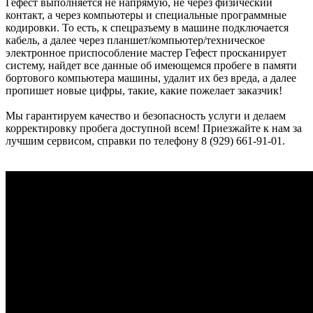
Гефест выполняется не напрямую, не через физический
контакт, а через компьютеры и специальные программные
кодировки. То есть, к спецразъему в машине подключается
кабель, а далее через планшет/компьютер/техническое
электронное приспособление мастер Гефест просканирует
систему, найдет все данные об имеющемся пробеге в памяти
бортового компьютера машины, удалит их без вреда, а далее
пропишет новые цифры, такие, какие пожелает заказчик!
Мы гарантируем качество и безопасность услуги и делаем
корректировку пробега доступной всем! Приезжайте к нам за
лучшим сервисом, справки по телефону 8 (929) 661-91-01.