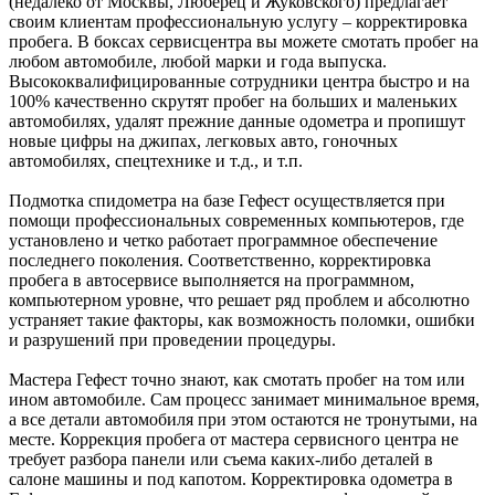
(недалеко от Москвы, Люберец и Жуковского) предлагает
своим клиентам профессиональную услугу – корректировка
пробега. В боксах сервисцентра вы можете смотать пробег на
любом автомобиле, любой марки и года выпуска.
Высококвалифицированные сотрудники центра быстро и на
100% качественно скрутят пробег на больших и маленьких
автомобилях, удалят прежние данные одометра и пропишут
новые цифры на джипах, легковых авто, гоночных
автомобилях, спецтехнике и т.д., и т.п.
Подмотка спидометра на базе Гефест осуществляется при
помощи профессиональных современных компьютеров, где
установлено и четко работает программное обеспечение
последнего поколения. Соответственно, корректировка
пробега в автосервисе выполняется на программном,
компьютерном уровне, что решает ряд проблем и абсолютно
устраняет такие факторы, как возможность поломки, ошибки
и разрушений при проведении процедуры.
Мастера Гефест точно знают, как смотать пробег на том или
ином автомобиле. Сам процесс занимает минимальное время,
а все детали автомобиля при этом остаются не тронутыми, на
месте. Коррекция пробега от мастера сервисного центра не
требует разбора панели или съема каких-либо деталей в
салоне машины и под капотом. Корректировка одометра в