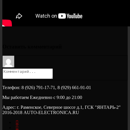
Оставить комментарий
Телефон: 8 (926) 791-17-71, 8 (929) 661-91-01
Мы работаем Ежедневно с 9:00 до 21:00
Адрес: г. Раменское, Северное шоссе д.1, ГСК "ЯНТАРЬ-2"
2016-2018 AUTO-ELECTRONICA.RU