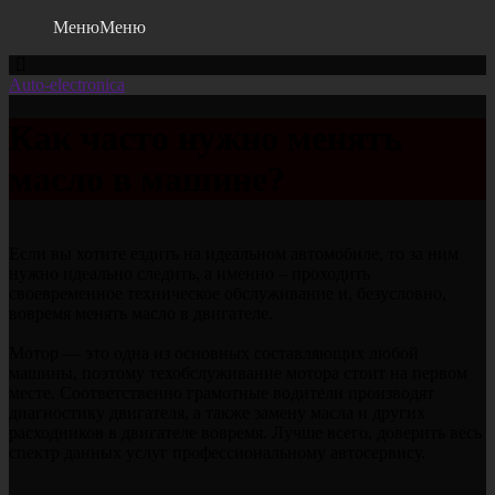
Меню
Меню
Auto-electronica
Как часто нужно менять
масло в машине?
Если вы хотите ездить на идеальном автомобиле, то за ним
нужно идеально следить, а именно – проходить
своевременное техническое обслуживание и, безусловно,
вовремя менять масло в двигателе.
Мотор — это одна из основных составляющих любой
машины, поэтому техобслуживание мотора стоит на первом
месте. Соответственно грамотные водители производят
диагностику двигателя, а также замену масла и других
расходников в двигателе вовремя. Лучше всего, доверить весь
спектр данных услуг профессиональному автосервису.