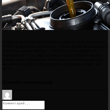
Отметим, менять масло в машине нужно не реже чем каждые
10 000 пройденных километров. Однако лучше менять масло в
двигателе каждые 6000км — 8000 км. Более подробную
информацию о том, пора ли менять масло в Вашей машине
(менять масло в двигателе, менять масло в коробке передач)
Вы сможете узнать от специалиста автосервиса Гефест на
месте.
Оставить комментарий