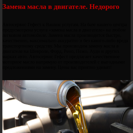
Замена масла в двигателе. Недорого
Автосервис Гефест к Вашим услугам. На базе нашего центра
предусмотрена услуга «замена масла в двигателе» на любом
легковом автомобиле. Замена масла производится быстро,
качественно, максимально аккуратно и без какого-либо вреда
транспортному средству. Мы производим замену масла в
двигателе на Шевроле, Форд, Рено, Пежо, Ауди и других
марках авто. Автосервис Гефест предлагает качественное
моторное масло напрямую от производителей с выгодными
предложениями на замену. Цены вас приятно удивят!