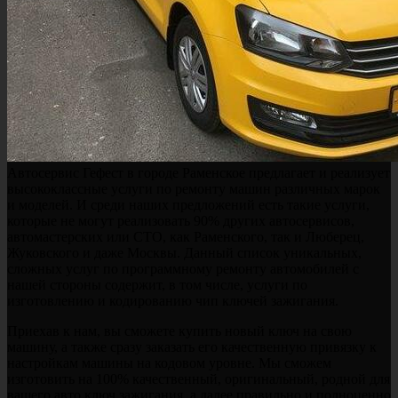
Автосервис Гефест в городе Раменское предлагает и реализует
высококлассные услуги по ремонту машин различных марок
и моделей. И среди наших предложений есть такие услуги,
которые не могут реализовать 90% других автосервисов,
автомастерских или СТО, как Раменского, так и Люберец,
Жуковского и даже Москвы. Данный список уникальных,
сложных услуг по программному ремонту автомобилей с
нашей стороны содержит, в том числе, услуги по
изготовлению и кодированию чип ключей зажигания.
Приехав к нам, вы сможете купить новый ключ на свою
машину, а также сразу заказать его качественную привязку к
настройкам машины на кодовом уровне. Мы сможем
изготовить на 100% качественный, оригинальный, родной для
вашего авто ключ зажигания, а далее правильно и полноценно