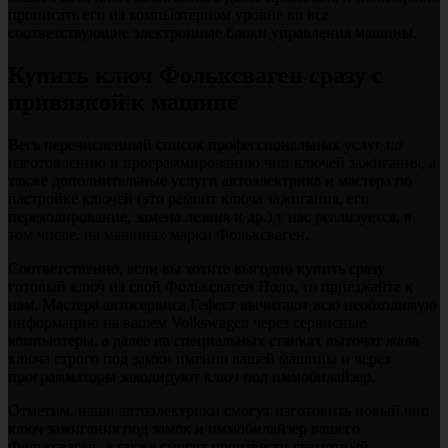
прописать его на компьютерном уровне во все
соответствующие электронные блоки управления машины.
Купить ключ Фольксваген сразу с
привязкой к машине
Весь перечисленный список профессиональных услуг по
изготовлению и программированию чип ключей зажигания, а
также дополнительные услуги автоэлектрика и мастера по
настройке ключей (это ремонт ключа зажигания, его
перекодирование, замена лезвия и др.) у нас реализуется, в
том числе, на машинах марки Фольксваген.
Соответственно, если вы хотите выгодно купить сразу
готовый ключ на свой Фольксваген Поло, то приезжайте к
нам. Мастера автосервиса Гефест вычитают всю необходимую
информацию на вашем Volkswagen через сервисные
компьютеры, а далее на специальных станках выточат жала
ключа строго под замки именно вашей машины и через
программаторы закодируют ключ под иммобилайзер.
Отметим, наши автоэлектрики смогут изготовить новый чип
ключ зажигания под замок и иммобилайзер вашего
Фольксваген, а также смогут произвести грамотный