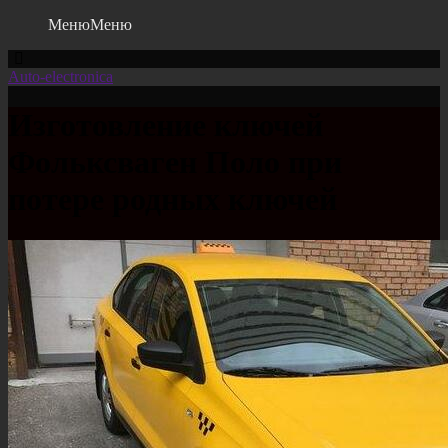
Меню
Меню
Auto-electronica
Изготовление ключей
Фольксваген Поло при
потере родных ключей