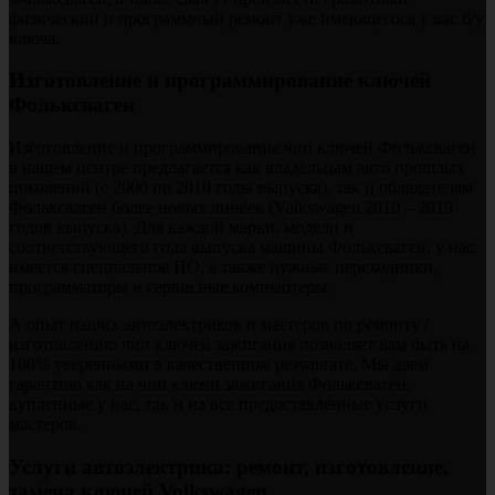
физический и программный ремонт уже имеющегося у вас б/у
ключа.
Изготовление и программирование ключей
Фольксваген
Изготовление и программирование чип ключей Фольксваген
в нашем центре предлагается как владельцам авто прошлых
поколений (с 2000 по 2010 годы выпуска), так и обладателям
Фольксваген более новых линеек (Volkswagen 2010 – 2019
годов выпуска). Для каждой марки, модели и
соответствующего года выпуска машины Фольксваген, у нас
имеется специальное ПО, а также нужные переходники,
программаторы и сервисные компьютеры.
А опыт наших автоэлектриков и мастеров по ремонту /
изготовлению чип ключей зажигания позволяет вам быть на
100% уверенными в качественном результате. Мы даем
гарантию как на чип ключи зажигания Фольксваген,
купленные у нас, так и на все предоставленные услуги
мастеров.
Услуги автоэлектрика: ремонт, изготовление,
замена ключей Volkswagen