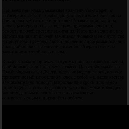
При всем при этом, уважаемые водители Volkswagen, в
автосервисе Гефест – самые доступные, низкие цены как на
оригинальные заготовки чип ключей зажигания, так и на
услуги мастеров по изготовлению, программированию,
ремонту ключей системы зажигания. И это при условии, как
изготовления чип ключей зажигания Фольксваген с нуля, так
и при условии ремонта / восстановления / программирования
/ настройки ключа зажигания, иммобилайзера и системы
зажигания автомобиля в целом.
К нам вы можете приехать и купить новый готовый ключ на
свой Фольксваген Поло, Фольксваген Пассат, Фольксваген
Гольф, Фольксваген Джетта и другие модели марки, а также
привезти новый ключ или б/у ключ с собой – и наши мастера
вам обязательно помогут. В кратчайшие сроки и по самой
низкой цене за услуги сделают так, что вы сможете заводить
машину данным ключом и пользоваться всеми
соответствующим опциями без проблем.