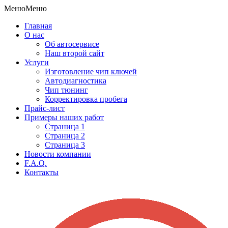
Меню
Меню
Главная
О нас
Об автосервисе
Наш второй сайт
Услуги
Изготовление чип ключей
Автодиагностика
Чип тюнинг
Корректировка пробега
Прайс-лист
Примеры наших работ
Страница 1
Страница 2
Страница 3
Новости компании
F.A.Q.
Контакты