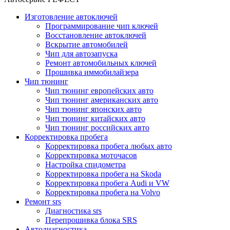
Изготовление автоключей
Программирование чип ключей
Восстановление автоключей
Вскрытие автомобилей
Чип для автозапуска
Ремонт автомобильных ключей
Прошивка иммобилайзера
Чип тюнинг
Чип тюнинг европейских авто
Чип тюнинг американских авто
Чип тюнинг японских авто
Чип тюнинг китайских авто
Чип тюнинг российских авто
Корректировка пробега
Корректировка пробега любых авто
Корректировка моточасов
Настройка спидометра
Корректировка пробега на Skoda
Корректировка пробега Audi и VW
Корректировка пробега на Volvo
Ремонт srs
Диагностика srs
Перепрошивка блока SRS
Автодиагностика