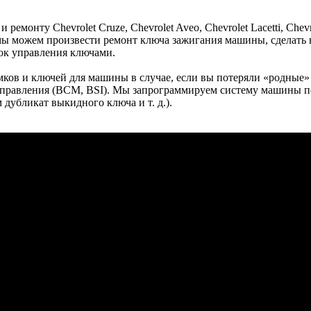
емонту Chevrolet Cruze, Chevrolet Aveo, Chevrolet Lacetti, Chev
ы можем произвести ремонт ключа зажигания машины, сделать н
ок управления ключами.
амков и ключей для машины в случае, если вы потеряли «родны
управления (BCM, BSI). Мы запрограммируем систему машины по
дубликат выкидного ключа и т. д.).