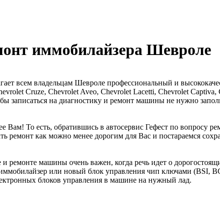
емонт иммобилайзера Шевроле
лагает всем владельцам Шевроле профессиональный и высокока
olet Cruze, Chevrolet Aveo, Chevrolet Lacetti, Chevrolet Captiva
бы записаться на диагностику и ремонт машины не нужно заполня
е Вам! То есть, обратившись в автосервис Гефест по вопросу р
ать ремонт как можно менее дорогим для Вас и постараемся сох
 и ремонте машины очень важен, когда речь идет о дорогостоящ
й иммобилайзер или новый блок управления чип ключами (BSI,
лектронных блоков управления в машине на нужный лад.