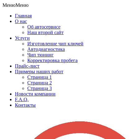
Меню
Меню
Главная
О нас
Об автосервисе
Наш второй сайт
Услуги
Изготовление чип ключей
Автодиагностика
Чип тюнинг
Корректировка пробега
Прайс-лист
Примеры наших работ
Страница 1
Страница 2
Страница 3
Новости компании
F.A.Q.
Контакты