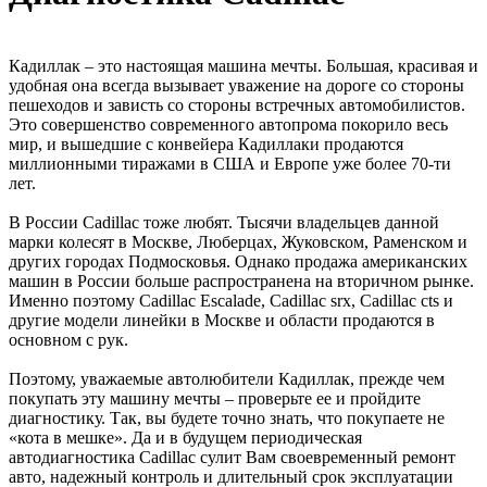
Кадиллак – это настоящая машина мечты. Большая, красивая и
удобная она всегда вызывает уважение на дороге со стороны
пешеходов и зависть со стороны встречных автомобилистов.
Это совершенство современного автопрома покорило весь
мир, и вышедшие с конвейера Кадиллаки продаются
миллионными тиражами в США и Европе уже более 70-ти
лет.
В России Cadillac тоже любят. Тысячи владельцев данной
марки колесят в Москве, Люберцах, Жуковском, Раменском и
других городах Подмосковья. Однако продажа американских
машин в России больше распространена на вторичном рынке.
Именно поэтому Cadillac Escalade, Cadillac srx, Cadillac cts и
другие модели линейки в Москве и области продаются в
основном с рук.
Поэтому, уважаемые автолюбители Кадиллак, прежде чем
покупать эту машину мечты – проверьте ее и пройдите
диагностику. Так, вы будете точно знать, что покупаете не
«кота в мешке». Да и в будущем периодическая
автодиагностика Cadillac сулит Вам своевременный ремонт
авто, надежный контроль и длительный срок эксплуатации