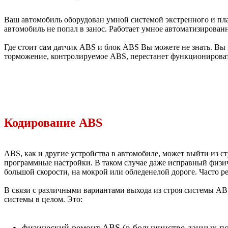
Ваш автомобиль оборудован умной системой экстренного и пла
автомобиль не попал в занос. Работает умное автоматизирова
Где стоит сам датчик ABS и блок ABS Вы можете не знать. Вы 
торможение, контролируемое ABS, перестанет функционироват
Кодирование ABS
ABS, как и другие устройства в автомобиле, может выйти из с
программные настройки. В таком случае даже исправный физи
большой скорости, на мокрой или обледенелой дороге. Часто р
В связи с различными вариантами выхода из строя системы ABS
системы в целом. Это:
физический ремонт ABS (в большинстве данных пок