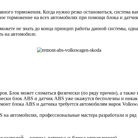
вного торможения. Когда нужно резко остановиться, система вам
нное торможение на всех автомобилях при помощи блока и датчи
можете не знать до конца принцип работы данной системы, однак
ь на автомобиле.
троя. Блок может сломаться физически (по ряду причин), а такж
чески блок ABS и датчик ABS уже окажутся бесполезны и никак
емонт блока ABS и датчика требуется автомобилям марок Volkswa
 на автомобилях, профессиональные мастера разработали и ряд 
азателей – замена датчика и блока управления)